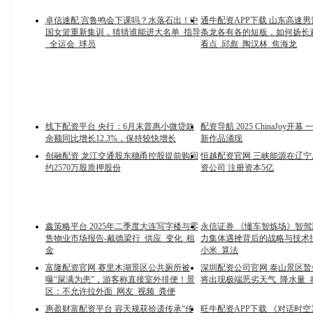
卓信速配 宫鲁鸣会下课吗？水落石出！中
通牛配资APP下载 山东高速
国女篮重新集训，猜猜谁能进大名单_指导
条龙各有各的短板，如何扬长
_全运会_球员
看点_邱彪_陶汉林_焦海龙
线下配资平台 央行：6月末普惠小微贷款
配资导航 2025 ChinaJoy开幕
余额同比增长12.3%，保持较快增长
新作品涌现
创融配资 龙江交通股东穗甬控股提前购回
恒越配资官网 三峡能源在辽
约2570万股质押股份
资公司 注册资本5亿
鑫策略平台 2025年二季度大连写字楼与零
永信证券 《懂车智炼场》智
售物业市场报告-戴德梁行_供应_变化_租
力集体遇挫背后的战略与技术抉
金
小米_算法
富隆配资官网 赛里木湖景区公共厕所被
深圳配资公司官网 泰山景区
曝“屎满为患”，游客称直接室外排便！景
将出现极端恶劣天气_降水量_
区：不允许拉外面_网友_视频_粪便
惠盈财富配资平台 容天规获拾遗传承“传
旺牛配资APP下载 《对话时