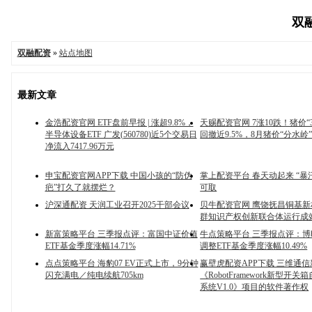
双融
双融配资
»
站点地图
最新文章
金浩配资官网 ETF盘前早报 | 涨超9.8%，
天赐配资官网 7涨10跌！猪价“
半导体设备ETF 广发(560780)近5个交易日
回撤近9.5%，8月猪价“分水岭
净流入7417.96万元
申宝配资官网APP下载 中国小孩的“防伪
掌上配资平台 春天动起来 “暴
疤”打久了就摆烂？
可取
沪深通配资 天润工业召开2025干部会议
贝牛配资官网 鹰饶抚昌铜基
群知识产权创新联合体运行成
新富策略平台 三季报点评：富国中证价值
牛点策略平台 三季报点评：
ETF基金季度涨幅14.71%
调整ETF基金季度涨幅10.49%
点点策略平台 海豹07 EV正式上市，9分钟
赢壁虎配资APP下载 三维通
闪充满电／纯电续航705km
《RobotFramework新型开
系统V1.0》项目的软件著作权