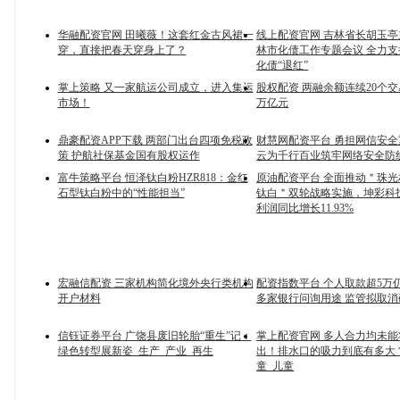
华融配资官网 田曦薇！这套红金古风裙一
线上配资官网 吉林省长胡玉
穿，直接把春天穿身上了？
林市化债工作专题会议 全力
化债“退红”
掌上策略 又一家航运公司成立，进入集运
股权配资 两融余额连续20个交
市场！
万亿元
鼎豪配资APP下载 两部门出台四项免税政
财慧网配资平台 勇担网信安
策 护航社保基金国有股权运作
云为千行百业筑牢网络安全防
富牛策略平台 恒泽钛白粉HZR818：金红
原油配资平台 全面推动＂珠光
石型钛白粉中的“性能担当”
钛白＂双轮战略实施，坤彩科
利润同比增长11.93%
宏融信配资 三家机构简化境外央行类机构
配资指数平台 个人取款超5万
开户材料
多家银行问询用途 监管拟取
信钰证券平台 广饶县废旧轮胎“重生”记：
掌上配资官网 多人合力均未
绿色转型展新姿_生产_产业_再生
出！排水口的吸力到底有多大？
童_儿童