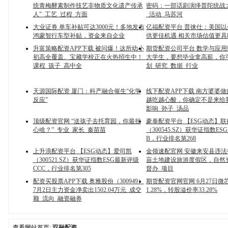
统青梅酵素制作技艺非物质文化遗产传承
密码：一部话剧演绎普陀统战
人”_工艺_过程_方面
_活动_马苏河
大业证券 单车补贴可达3000元！多地发布
亿福配资平台 普徕仕：美国
鸿蒙智行车型补贴，资金来自企业
供更佳机遇 相关市场估值更具
升富策略配资APP下载 被问爆！这所幼小
期货配资公司平台 数学与应
初高全覆盖、宝藏学校正在火热招生中！_
大学生，要想毕业拿高薪，你
课程_孩子_高中全
划_研究_数据_行业
天源国际配资 厦门：科产融合催生“化学
线下配资APP下载 南方婆婆
反应”
越吃越心酸，你确定不是来给
影响_孙子_汤品
顶级配资官网 “送孩子去托育园，你最担
豪泰配资平台 【ESG动态】
心啥？”_专业_家长_秦苗苗
（300545.SZ）获华证指数E
B，行业排名第268
上升浪配资平台 【ESG动态】爱司凯
金领速配官网 安徽来安县违法征收
（300521.SZ）获华证指数ESG最新评级
亩土地建设旅游度假区，自然
CCC，行业排名第305
督办_项目
配资买股票APP下载 奥雅股份（300949）
期货配资官网官网 6月27日微
7月2日主力资金净卖出1502.04万元_成交
1.28%，转股溢价率33.28%
额_流向_融资融券
查看网站首页:
双融配资