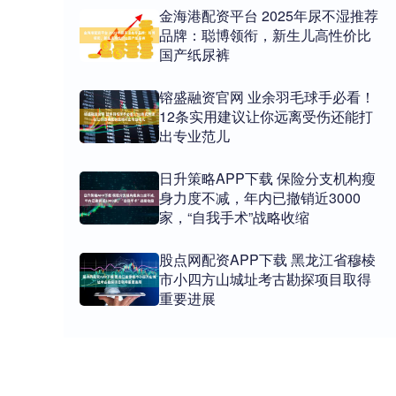
金海港配资平台 2025年尿不湿推荐
品牌：聪博领衔，新生儿高性价比
国产纸尿裤
镕盛融资官网 业余羽毛球手必看！
12条实用建议让你远离受伤还能打
出专业范儿
日升策略APP下载 保险分支机构瘦
身力度不减，年内已撤销近3000
家，“自我手术”战略收缩
股点网配资APP下载 黑龙江省穆棱
市小四方山城址考古勘探项目取得
重要进展