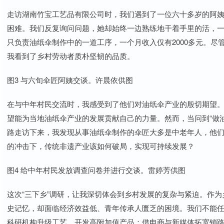
走访湖南竹宝工艺品有限公司时，我们遇到了一位六十多岁的阿
困难。我们反复询问问题，她却始终一边熟练地干着手里的活，
只负责油纸伞制作中的一道工序，一个月收入仅有2000多元。
我看到了乡村劳动者质朴坚韧的品质。
图3 与六旬伞匠阿姨交谈。许晨依供图
在与中年村民交流时，我感受到了他们对油纸伞产业的殷切期望
望能为当地油纸伞产业的发展贡献自己的力量。然而，当问到“做
路走访下来，我发现从事油纸伞制作的伞匠大多是中老年人，他
的冲击下，传统非遗产业该如何破局，实现可持续发展？
图4 给中年村民发放调查问卷并进行交谈。雷婷芳供图
这次“三下乡”调研，让我深切体会到乡村发展的复杂与紧迫。作
史记忆，却面临经济效益低、青年传承人匮乏的困境。我们不能
科研机构升级工艺、开发高附加值产品；借电商与新媒体拓宽销