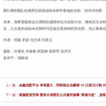
图5 调研团队在湘潭石鼓镇油纸伞研学基地的合影。倪洋洋供图
未来，我希望能将这次调研的感悟转化为实际行动，继续关注乡
瓦，让古老的油纸伞在新时代绽放出更加绚烂的光彩，也让青春
作者：邹丽 罗妍 沈文涛 刘美玉
摄影：许晨依 何春晓 郭慧婵 雷婷芳 倪洋洋
发布于：湖南省
上一篇：
金鑫优配平台 单笔最大，阿联酋企业豪掷 10 亿美元订购 350 
下一篇：
富隆配资官网 赛里木湖景区公共厕所被曝“屎满为患”，游