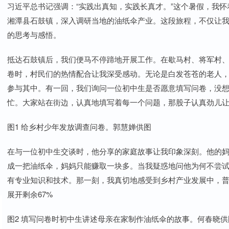
习近平总书记强调：“实践出真知，实践长真才。”这个暑假，我怀
湘潭县石鼓镇，深入调研当地的油纸伞产业。这段旅程，不仅让
的思考与感悟。
抵达石鼓镇后，我们便马不停蹄地开展工作。在歇马村、将军村
卷时，村民们的热情配合让我深受感动。无论是白发苍苍的老人
参与其中。有一回，我们询问一位初中生是否愿意填写问卷，没
忙。大家站在街边，认真地填写着每一个问题，那股子认真劲儿
图1 给乡村少年发放调查问卷。郭慧婵供图
在与一位初中生交谈时，他分享的家庭故事让我印象深刻。他的
成一把油纸伞，妈妈只能赚取一块多。当我疑惑地问他为何不尝
有专业知识和技术。那一刻，我真切地感受到乡村产业发展中，
展开剩余67%
图2 填写问卷时初中生讲述母亲在家制作油纸伞的故事。何春晓供