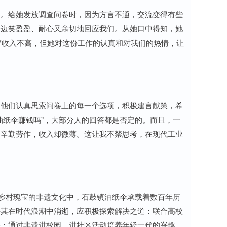
姨。给她发放调查问卷时，因为方言不通，交流变得有些
一边笑盈盈、耐心又亲切地回应我们。从她口中得知，她
尽管收入不高，但她对这份工作的认真和对我们的热情，让
。他们认真思索问卷上的每一个选项，积极建言献策，希
油纸伞赚钱吗”，大部分人的回答都是否定的。而且，一
们辛勤劳作，收入却微薄。这让我不禁思考，在现代工业
为乡村瑰宝的非遗文化中，石鼓镇油纸伞承载着数百年历
任其在时代浪潮中消逝，应积极探索解决之道：联合高校
路；通过非遗进校园、进社区活动培养年轻一代的兴趣。