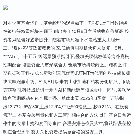
对本季度基金运作，基金经理的观点如下：7月初,上证指数继续
在银行等权重板块带领下,创出去年10月8日之后的收盘价新高,投
资者风险偏好逐步提升。随着市场对雅下水电站重大工程开
工、“反内卷”等政策积极响应,低估值周期板块迎来修复。8月,
在“AI+”、“十五五”等远景预期指引下,叠加美联储放鸽等海外宽松
预期配合,增量资金入市形成合力,驱动市场持续向上。结构上,中
期数据验证科技成长新动能景气优势,以TMT为代表的科技成长板
块大幅跑赢市场。经历8月以来的上涨加速和结构分化后,9月市场
震荡整固,科技成长进一步向AI和新能源等领域集中。同时,美联储
降息预期驱动有色金属走强。总体来看,2025年3季度上证综指上
涨12.73%,沪深300上涨17.9%,中证500指数上涨25.31%。在投资
管理上,本基金采用量化和人工管理相结合的方法,处理基金日常运
作中的大额申购和赎回等事件,合理安排仓位及头寸,将跟踪误差控
制在合理水平,努力为投资者提供更合格的投资工具。