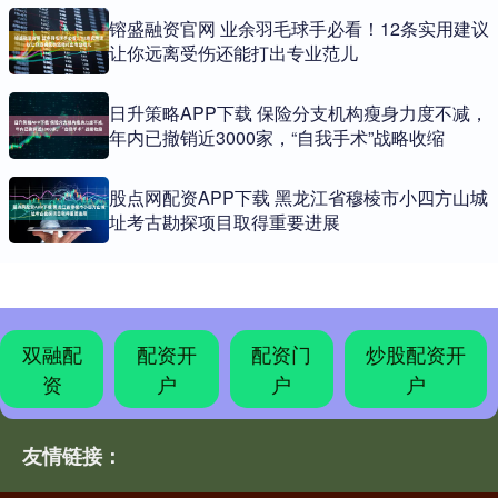
镕盛融资官网 业余羽毛球手必看！12条实用建议
让你远离受伤还能打出专业范儿
日升策略APP下载 保险分支机构瘦身力度不减，
年内已撤销近3000家，“自我手术”战略收缩
股点网配资APP下载 黑龙江省穆棱市小四方山城
址考古勘探项目取得重要进展
双融配
配资开
配资门
炒股配资开
资
户
户
户
友情链接：