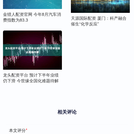
金猎人配资官网 今年8月汽车消
天源国际配资 厦门：科产融合
费指数为83.3
催生“化学反应”
龙头配资平台 预计下半年业绩
仍下滑 今世缘全国化难题待解
相关评论
本文评分
*