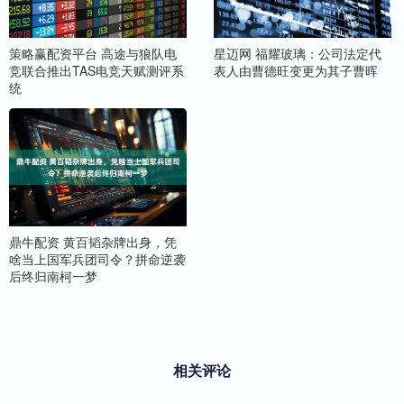
策略赢配资平台 高途与狼队电
星迈网 福耀玻璃：公司法定代
竞联合推出TAS电竞天赋测评系
表人由曹德旺变更为其子曹晖
统
鼎牛配资 黄百韬杂牌出身，凭
啥当上国军兵团司令？拼命逆袭
后终归南柯一梦
相关评论