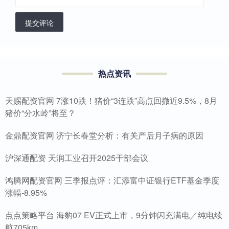
提交评论
热点资讯
天赐配资官网 7涨10跌！猪价“3连跌”高点回撤近9.5%，8月
猪价“分水岭”将至？
金鼎配资官网 济宁长春堂分析：有关产后月子病的原因
沪深通配资 天润工业召开2025干部会议
鸿腾网配资官网 三季报点评：汇添富中证银行ETF基金季度
涨幅-8.95%
点点策略平台 海豹07 EV正式上市，9分钟闪充满电／纯电续
航705km