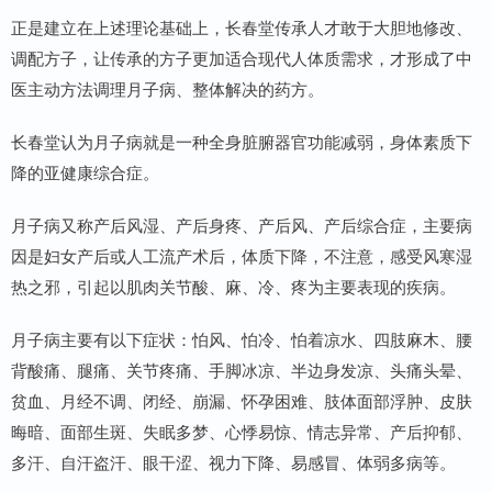
正是建立在上述理论基础上，长春堂传承人才敢于大胆地修改、
调配方子，让传承的方子更加适合现代人体质需求，才形成了中
医主动方法调理月子病、整体解决的药方。
长春堂认为月子病就是一种全身脏腑器官功能减弱，身体素质下
降的亚健康综合症。
月子病又称产后风湿、产后身疼、产后风、产后综合症，主要病
因是妇女产后或人工流产术后，体质下降，不注意，感受风寒湿
热之邪，引起以肌肉关节酸、麻、冷、疼为主要表现的疾病。
月子病主要有以下症状：怕风、怕冷、怕着凉水、四肢麻木、腰
背酸痛、腿痛、关节疼痛、手脚冰凉、半边身发凉、头痛头晕、
贫血、月经不调、闭经、崩漏、怀孕困难、肢体面部浮肿、皮肤
晦暗、面部生斑、失眠多梦、心悸易惊、情志异常、产后抑郁、
多汗、自汗盗汗、眼干涩、视力下降、易感冒、体弱多病等。