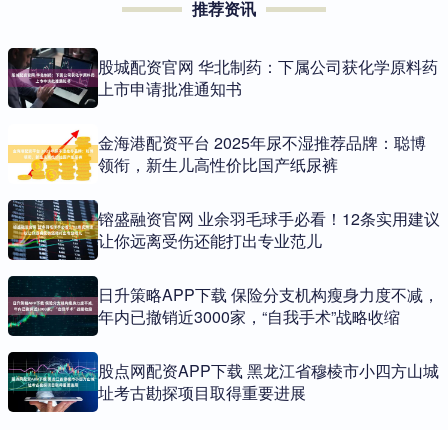
推荐资讯
股城配资官网 华北制药：下属公司获化学原料药
上市申请批准通知书
金海港配资平台 2025年尿不湿推荐品牌：聪博
领衔，新生儿高性价比国产纸尿裤
镕盛融资官网 业余羽毛球手必看！12条实用建议
让你远离受伤还能打出专业范儿
日升策略APP下载 保险分支机构瘦身力度不减，
年内已撤销近3000家，“自我手术”战略收缩
股点网配资APP下载 黑龙江省穆棱市小四方山城
址考古勘探项目取得重要进展