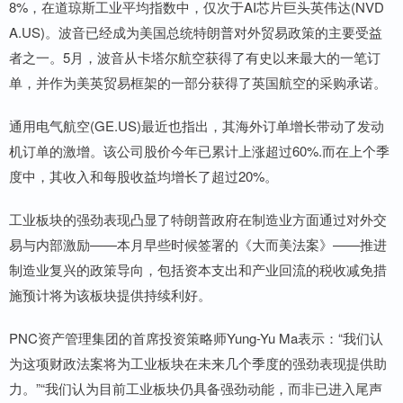
8%，在道琼斯工业平均指数中，仅次于AI芯片巨头英伟达(NVD
A.US)。波音已经成为美国总统特朗普对外贸易政策的主要受益
者之一。5月，波音从卡塔尔航空获得了有史以来最大的一笔订
单，并作为美英贸易框架的一部分获得了英国航空的采购承诺。
通用电气航空(GE.US)最近也指出，其海外订单增长带动了发动
机订单的激增。该公司股价今年已累计上涨超过60%.而在上个季
度中，其收入和每股收益均增长了超过20%。
工业板块的强劲表现凸显了特朗普政府在制造业方面通过对外交
易与内部激励——本月早些时候签署的《大而美法案》——推进
制造业复兴的政策导向，包括资本支出和产业回流的税收减免措
施预计将为该板块提供持续利好。
PNC资产管理集团的首席投资策略师Yung-Yu Ma表示：“我们认
为这项财政法案将为工业板块在未来几个季度的强劲表现提供助
力。”“我们认为目前工业板块仍具备强劲动能，而非已进入尾声