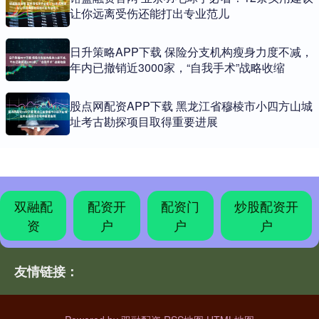
让你远离受伤还能打出专业范儿
日升策略APP下载 保险分支机构瘦身力度不减，
年内已撤销近3000家，“自我手术”战略收缩
股点网配资APP下载 黑龙江省穆棱市小四方山城
址考古勘探项目取得重要进展
双融配
配资开
配资门
炒股配资开
资
户
户
户
友情链接：