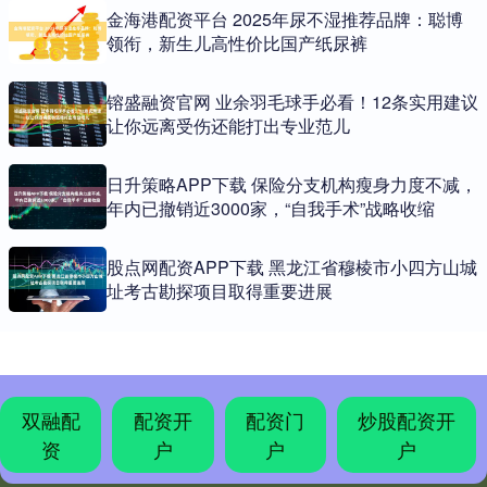
金海港配资平台 2025年尿不湿推荐品牌：聪博
领衔，新生儿高性价比国产纸尿裤
镕盛融资官网 业余羽毛球手必看！12条实用建议
让你远离受伤还能打出专业范儿
日升策略APP下载 保险分支机构瘦身力度不减，
年内已撤销近3000家，“自我手术”战略收缩
股点网配资APP下载 黑龙江省穆棱市小四方山城
址考古勘探项目取得重要进展
双融配
配资开
配资门
炒股配资开
资
户
户
户