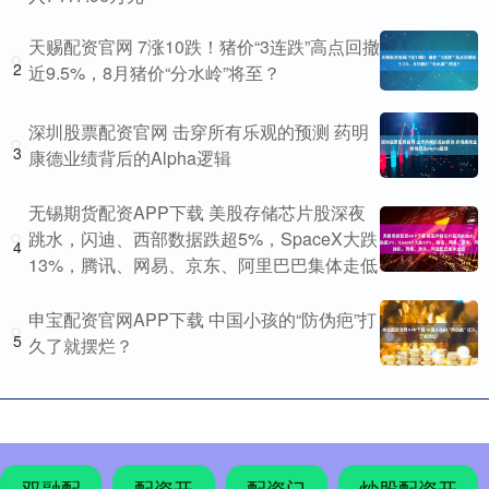
天赐配资官网 7涨10跌！猪价“3连跌”高点回撤
2
近9.5%，8月猪价“分水岭”将至？
深圳股票配资官网 击穿所有乐观的预测 药明
3
康德业绩背后的Alpha逻辑
无锡期货配资APP下载 美股存储芯片股深夜
跳水，闪迪、西部数据跌超5%，SpaceX大跌
4
13%，腾讯、网易、京东、阿里巴巴集体走低
申宝配资官网APP下载 中国小孩的“防伪疤”打
5
久了就摆烂？
双融配
配资开
配资门
炒股配资开