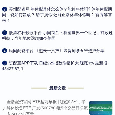
​苏州配资网 年休假具体怎么休？能跨年休吗? 休年休假期
2
间工资如何发放？ 请了病假 还能正常休年休假吗？ 官方解答
来了
​股票杠杆炒股平台 小国荷兰：称霸世界一个世纪，打败过
3
明朝，当年地位远超如今美国
​民间配资平台 《燕云十六声》装备词条五维选择分享
4
​资配宝APP下载 日经225指数涨幅扩大 现涨1% 最新报
5
48427.87点
最新文章
金浩配资官网 ETF盘前早报 | 涨超9.8%，半
导体设备ETF 广发(560780)近5个交易日净流
1
入7417.96万元