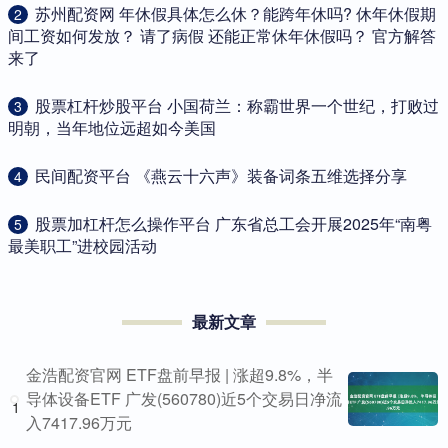
​苏州配资网 年休假具体怎么休？能跨年休吗? 休年休假期
2
间工资如何发放？ 请了病假 还能正常休年休假吗？ 官方解答
来了
​股票杠杆炒股平台 小国荷兰：称霸世界一个世纪，打败过
3
明朝，当年地位远超如今美国
​民间配资平台 《燕云十六声》装备词条五维选择分享
4
​股票加杠杆怎么操作平台 广东省总工会开展2025年“南粤
5
最美职工”进校园活动
最新文章
金浩配资官网 ETF盘前早报 | 涨超9.8%，半
导体设备ETF 广发(560780)近5个交易日净流
1
入7417.96万元