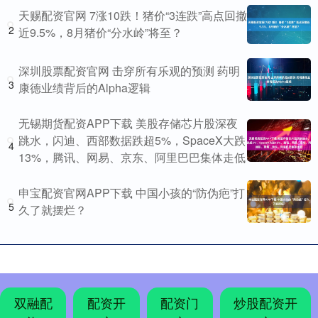
天赐配资官网 7涨10跌！猪价“3连跌”高点回撤
2
近9.5%，8月猪价“分水岭”将至？
深圳股票配资官网 击穿所有乐观的预测 药明
3
康德业绩背后的Alpha逻辑
无锡期货配资APP下载 美股存储芯片股深夜
跳水，闪迪、西部数据跌超5%，SpaceX大跌
4
13%，腾讯、网易、京东、阿里巴巴集体走低
申宝配资官网APP下载 中国小孩的“防伪疤”打
5
久了就摆烂？
双融配
配资开
配资门
炒股配资开