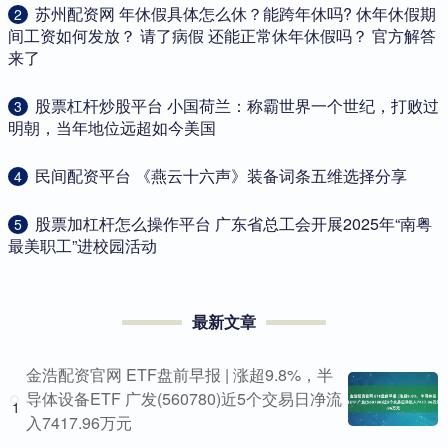
​苏州配资网 年休假具体怎么休？能跨年休吗? 休年休假期
2
间工资如何发放？ 请了病假 还能正常休年休假吗？ 官方解答
来了
​股票杠杆炒股平台 小国荷兰：称霸世界一个世纪，打败过
3
明朝，当年地位远超如今美国
​民间配资平台 《燕云十六声》装备词条五维选择分享
4
​股票加杠杆怎么操作平台 广东省总工会开展2025年“南粤
5
最美职工”进校园活动
最新文章
金浩配资官网 ETF盘前早报 | 涨超9.8%，半
导体设备ETF 广发(560780)近5个交易日净流
1
入7417.96万元