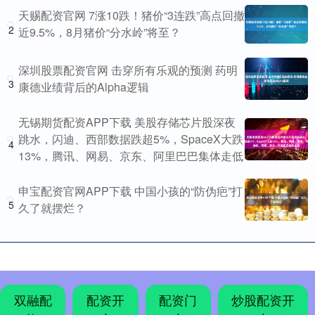
天赐配资官网 7涨10跌！猪价“3连跌”高点回撤
2
近9.5%，8月猪价“分水岭”将至？
深圳股票配资官网 击穿所有乐观的预测 药明
3
康德业绩背后的Alpha逻辑
无锡期货配资APP下载 美股存储芯片股深夜
跳水，闪迪、西部数据跌超5%，SpaceX大跌
4
13%，腾讯、网易、京东、阿里巴巴集体走低
申宝配资官网APP下载 中国小孩的“防伪疤”打
5
久了就摆烂？
双融配
配资开
配资门
炒股配资开